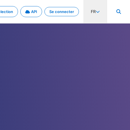
FR
lection
API
Se connecter
activité internationale et les taux. Découvrez le projet en détail.
nées et de métadonnées.
.