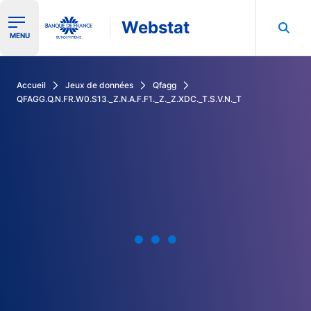
Webstat
Ouvrir le menu de navigation
MENU
Rechercher dans les données de la Banque de France
Accueil
Jeux de données
Qfagg
QFAGG.Q.N.FR.W0.S13._Z.N.A.F.F1._Z._Z.XDC._T.S.V.N._T