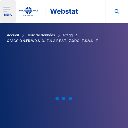
Webstat
Ouvrir le menu de navigation
MENU
Rechercher dans les données de la Banque de France
Accueil
Jeux de données
Qfagg
QFAGG.Q.N.FR.W0.S13._Z.N.A.F.F2.T._Z.XDC._T.S.V.N._T