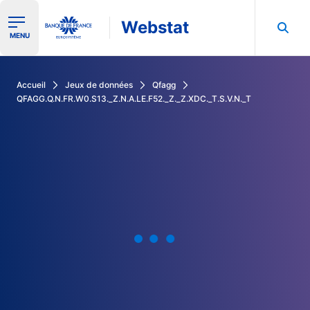
Webstat
Ouvrir le menu de navigation
MENU
Rechercher dans les données de la Banque de France
Accueil
Jeux de données
Qfagg
QFAGG.Q.N.FR.W0.S13._Z.N.A.LE.F52._Z._Z.XDC._T.S.V.N._T