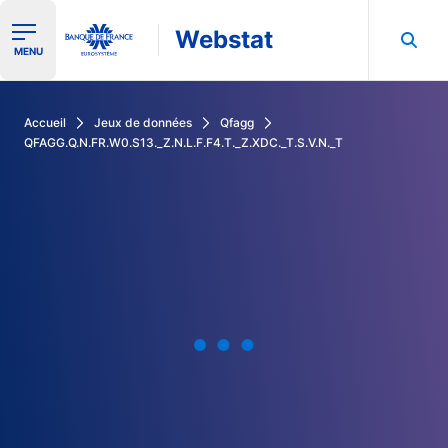
Webstat
Ouvrir le menu de navigation
MENU
Rechercher dans les données de la Banque de France
Accueil
Jeux de données
Qfagg
QFAGG.Q.N.FR.W0.S13._Z.N.L.F.F4.T._Z.XDC._T.S.V.N._T