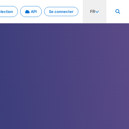
FR
lection
API
Se connecter
activité internationale et les taux. Découvrez le projet en détail.
nées et de métadonnées.
.