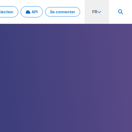
FR
lection
API
Se connecter
activité internationale et les taux. Découvrez le projet en détail.
nées et de métadonnées.
.