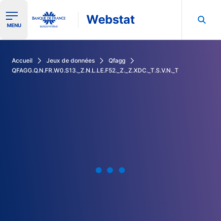
Webstat
Ouvrir le menu de navigation
MENU
Rechercher dans les données de la Banque de France
Accueil
Jeux de données
Qfagg
QFAGG.Q.N.FR.W0.S13._Z.N.L.LE.F52._Z._Z.XDC._T.S.V.N._T