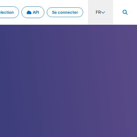
FR
lection
API
Se connecter
activité internationale et les taux. Découvrez le projet en détail.
nées et de métadonnées.
.