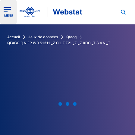
Webstat
Ouvrir le menu de navigation
MENU
Rechercher dans les données de la Banque de France
Accueil
Jeux de données
Qfagg
QFAGG.Q.N.FR.W0.S1311._Z.C.L.F.F21._Z._Z.XDC._T.S.V.N._T