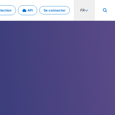
FR
lection
API
Se connecter
activité internationale et les taux. Découvrez le projet en détail.
nées et de métadonnées.
.