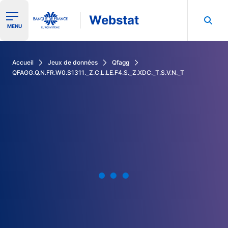
Webstat
Ouvrir le menu de navigation
MENU
Rechercher dans les données de la Banque de France
Accueil
Jeux de données
Qfagg
QFAGG.Q.N.FR.W0.S1311._Z.C.L.LE.F4.S._Z.XDC._T.S.V.N._T