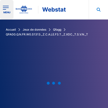
Webstat
Ouvrir le menu de navigation
MENU
Rechercher dans les données de la Banque de France
Accueil
Jeux de données
Qfagg
QFAGG.Q.N.FR.W0.S1313._Z.C.A.LE.F3.T._Z.XDC._T.S.V.N._T