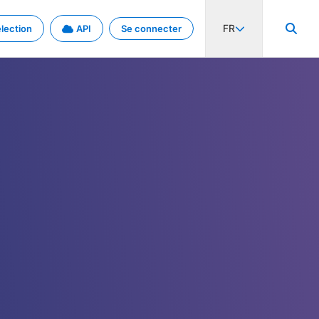
FR
lection
API
Se connecter
activité internationale et les taux. Découvrez le projet en détail.
nées et de métadonnées.
.