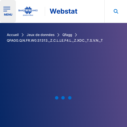
Webstat
Ouvrir le menu de navigation
MENU
Rechercher dans les données de la Banque de France
Accueil
Jeux de données
Qfagg
QFAGG.Q.N.FR.W0.S1313._Z.C.L.LE.F4.L._Z.XDC._T.S.V.N._T