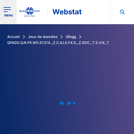
Webstat
Ouvrir le menu de navigation
MENU
Rechercher dans les données de la Banque de France
Accueil
Jeux de données
Qfagg
QFAGG.Q.N.FR.W0.S1314._Z.C.A.LE.F4.S._Z.XDC._T.S.V.N._T