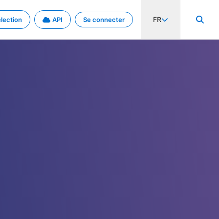
FR
lection
API
Se connecter
activité internationale et les taux. Découvrez le projet en détail.
nées et de métadonnées.
.