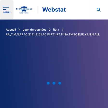
Webstat
Ouvrir le menu de navigation
MENU
Rechercher dans les données de la Banque de France
Accueil
Jeux de données
Ra_t
RA_T.M.N.FR.1C.S121.S121.FC.FI.RT1.RT.F41A.TM3C.EUR.X1.N.N.ALL