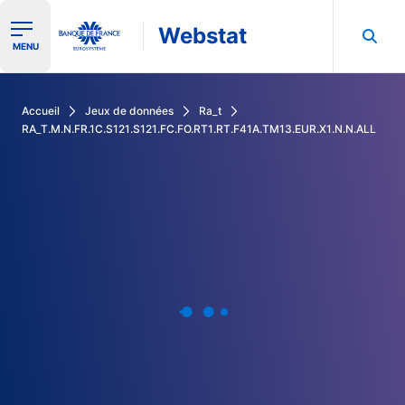
Webstat
Ouvrir le menu de navigation
MENU
Rechercher dans les données de la Banque de France
Accueil
Jeux de données
Ra_t
RA_T.M.N.FR.1C.S121.S121.FC.FO.RT1.RT.F41A.TM13.EUR.X1.N.N.ALL