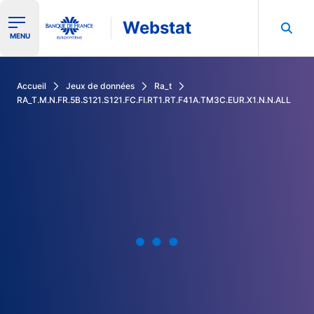
Webstat
Ouvrir le menu de navigation
MENU
Rechercher dans les données de la Banque de France
Accueil
Jeux de données
Ra_t
RA_T.M.N.FR.5B.S121.S121.FC.FI.RT1.RT.F41A.TM3C.EUR.X1.N.N.ALL