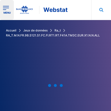
Webstat
Ouvrir le menu de navigation
MENU
Rechercher dans les données de la Banque de France
Accueil
Jeux de données
Ra_t
RA_T.M.N.FR.9B.S121.S1.FC.FI.RT1.RT.F41A.TM3C.EUR.X1.N.N.ALL