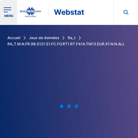
Webstat
Ouvrir le menu de navigation
MENU
Rechercher dans les données de la Banque de France
Accueil
Jeux de données
Ra_t
RA_T.M.N.FR.9B.S121.S1.FC.FO.RT1.RT.F41A.TM13.EUR.X1.N.N.ALL