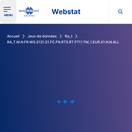
Webstat
Ouvrir le menu de navigation
MENU
Rechercher dans les données de la Banque de France
Accueil
Jeux de données
Ra_t
RA_T.M.N.FR.W0.S121.S1.FC.FN.RT5.RT.F711.TM_1.EUR.X1.N.N.ALL