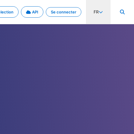
FR
lection
API
Se connecter
activité internationale et les taux. Découvrez le projet en détail.
nées et de métadonnées.
.