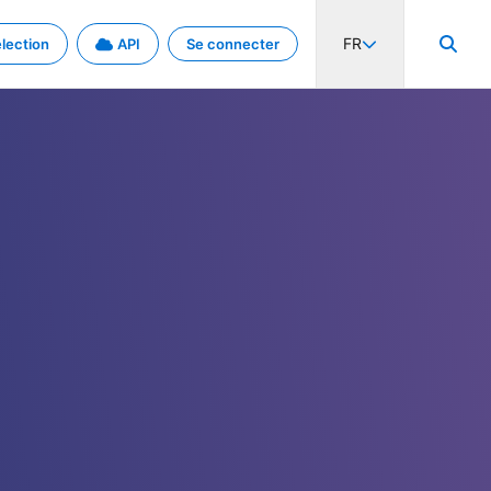
FR
lection
API
Se connecter
activité internationale et les taux. Découvrez le projet en détail.
nées et de métadonnées.
.