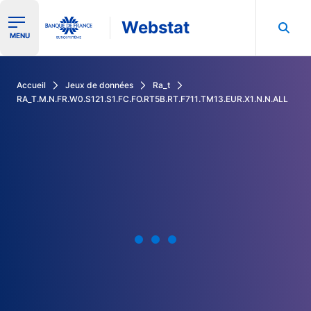
Webstat
Ouvrir le menu de navigation
MENU
Rechercher dans les données de la Banque de France
Accueil
Jeux de données
Ra_t
RA_T.M.N.FR.W0.S121.S1.FC.FO.RT5B.RT.F711.TM13.EUR.X1.N.N.ALL