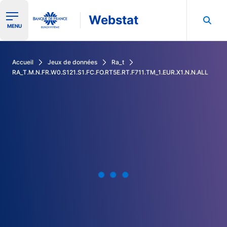
Webstat
Ouvrir le menu de navigation
MENU
Rechercher dans les données de la Banque de France
Accueil
Jeux de données
Ra_t
RA_T.M.N.FR.W0.S121.S1.FC.FO.RT5E.RT.F711.TM_1.EUR.X1.N.N.ALL