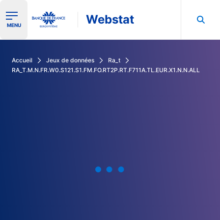
Webstat
Ouvrir le menu de navigation
MENU
Rechercher dans les données de la Banque de France
Accueil
Jeux de données
Ra_t
RA_T.M.N.FR.W0.S121.S1.FM.FO.RT2P.RT.F711A.TL.EUR.X1.N.N.ALL