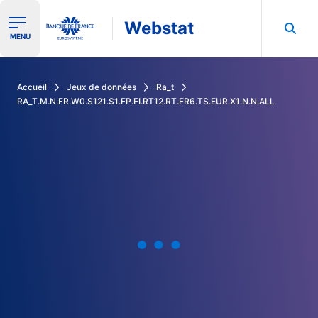
Webstat
Ouvrir le menu de navigation
MENU
Rechercher dans les données de la Banque de France
Accueil
Jeux de données
Ra_t
RA_T.M.N.FR.W0.S121.S1.FP.FI.RT12.RT.FR6.TS.EUR.X1.N.N.ALL