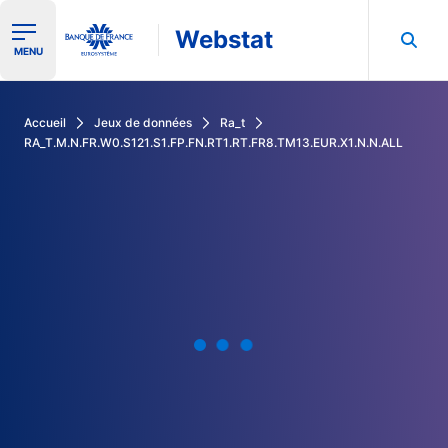
Webstat
Ouvrir le menu de navigation
MENU
Rechercher dans les données de la Banque de France
Accueil
Jeux de données
Ra_t
RA_T.M.N.FR.W0.S121.S1.FP.FN.RT1.RT.FR8.TM13.EUR.X1.N.N.ALL