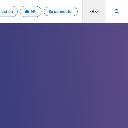
FR
lection
API
Se connecter
activité internationale et les taux. Découvrez le projet en détail.
nées et de métadonnées.
.