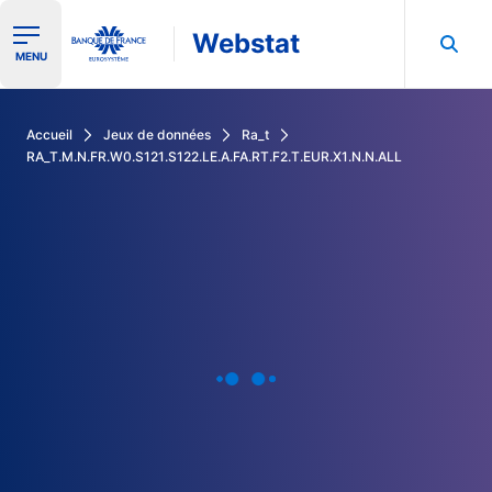
Webstat
Ouvrir le menu de navigation
MENU
Rechercher dans les données de la Banque de France
Accueil
Jeux de données
Ra_t
RA_T.M.N.FR.W0.S121.S122.LE.A.FA.RT.F2.T.EUR.X1.N.N.ALL