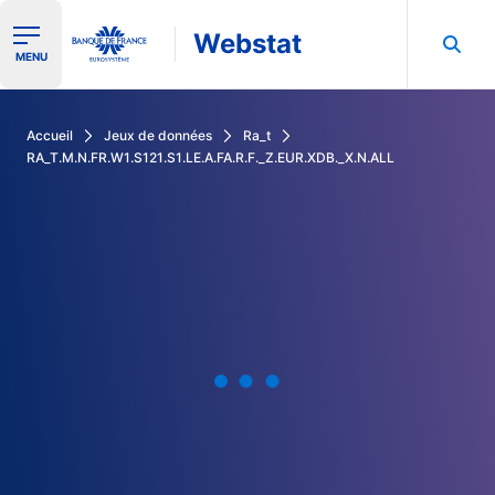
Webstat
Ouvrir le menu de navigation
MENU
Rechercher dans les données de la Banque de France
Accueil
Jeux de données
Ra_t
RA_T.M.N.FR.W1.S121.S1.LE.A.FA.R.F._Z.EUR.XDB._X.N.ALL