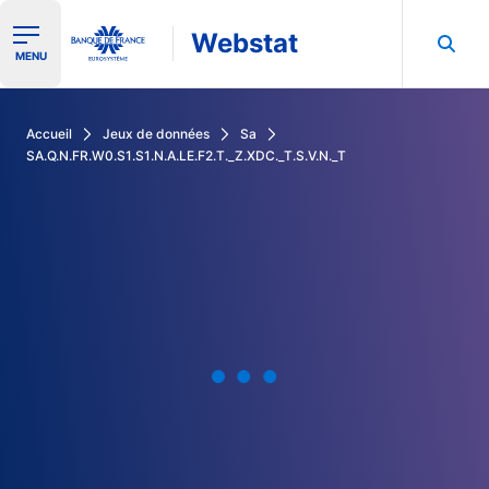
Webstat
Ouvrir le menu de navigation
MENU
Rechercher dans les données de la Banque de France
Accueil
Jeux de données
Sa
SA.Q.N.FR.W0.S1.S1.N.A.LE.F2.T._Z.XDC._T.S.V.N._T