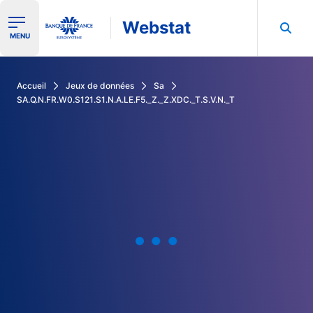
Webstat
Ouvrir le menu de navigation
MENU
Rechercher dans les données de la Banque de France
Accueil
Jeux de données
Sa
SA.Q.N.FR.W0.S121.S1.N.A.LE.F5._Z._Z.XDC._T.S.V.N._T