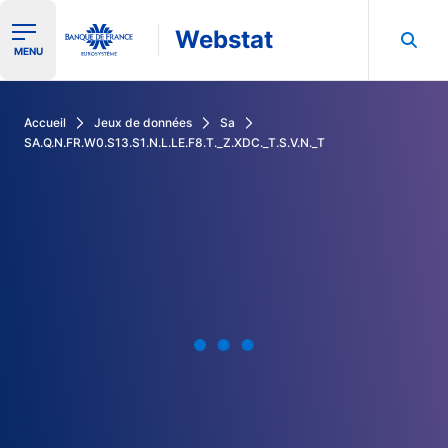
Webstat
Ouvrir le menu de navigation
MENU
Rechercher dans les données de la Banque de France
Accueil
Jeux de données
Sa
SA.Q.N.FR.W0.S13.S1.N.L.LE.F8.T._Z.XDC._T.S.V.N._T