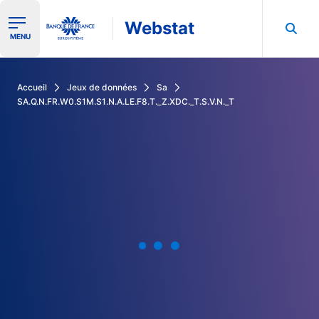
Webstat
Ouvrir le menu de navigation
MENU
Rechercher dans les données de la Banque de France
Accueil
Jeux de données
Sa
SA.Q.N.FR.W0.S1M.S1.N.A.LE.F8.T._Z.XDC._T.S.V.N._T