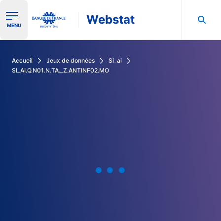
Webstat
Ouvrir le menu de navigation
MENU
Rechercher dans les données de la Banque de France
Accueil
Jeux de données
Si_ai
SI_AI.Q.N01.N.TA._Z.ANTINF02.MO