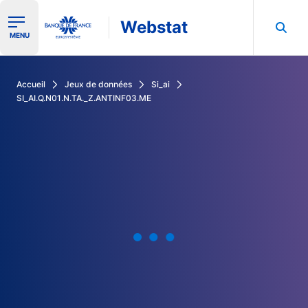
Webstat
Ouvrir le menu de navigation
MENU
Rechercher dans les données de la Banque de France
Accueil
Jeux de données
Si_ai
SI_AI.Q.N01.N.TA._Z.ANTINF03.ME