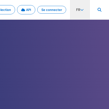
FR
lection
API
Se connecter
activité internationale et les taux. Découvrez le projet en détail.
nées et de métadonnées.
.