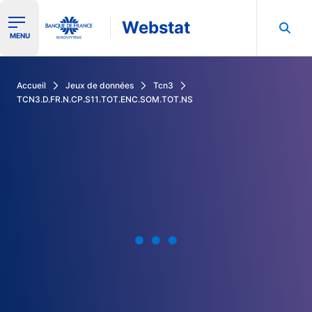
Webstat
Ouvrir le menu de navigation
MENU
Rechercher dans les données de la Banque de France
Accueil
Jeux de données
Tcn3
TCN3.D.FR.N.CP.S11.TOT.ENC.SOM.TOT.NS