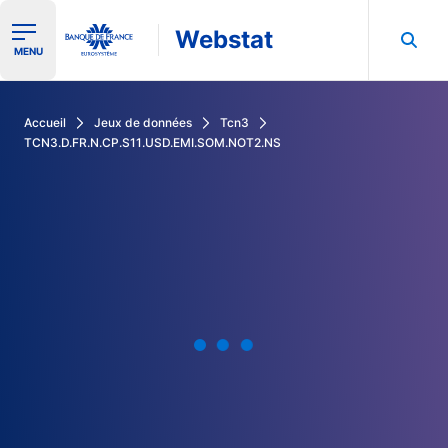
Webstat
Ouvrir le menu de navigation
MENU
Rechercher dans les données de la Banque de France
Accueil
Jeux de données
Tcn3
TCN3.D.FR.N.CP.S11.USD.EMI.SOM.NOT2.NS