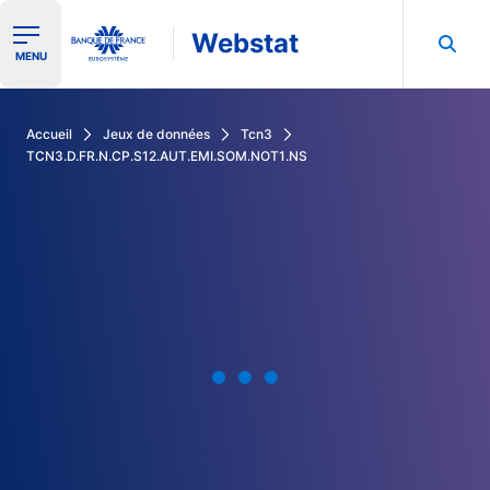
Webstat
Ouvrir le menu de navigation
MENU
Rechercher dans les données de la Banque de France
Accueil
Jeux de données
Tcn3
TCN3.D.FR.N.CP.S12.AUT.EMI.SOM.NOT1.NS