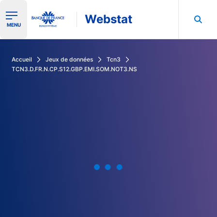
Webstat
Ouvrir le menu de navigation
MENU
Rechercher dans les données de la Banque de France
Accueil
Jeux de données
Tcn3
TCN3.D.FR.N.CP.S12.GBP.EMI.SOM.NOT3.NS