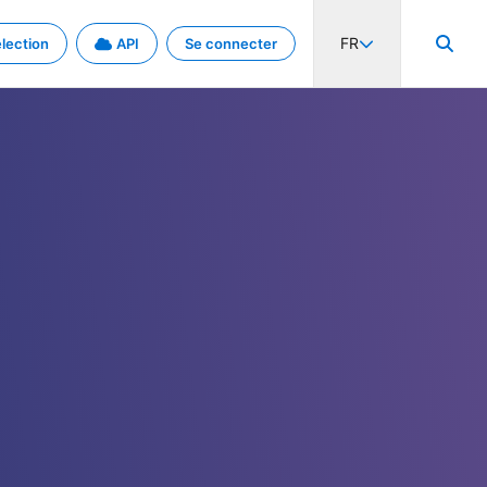
FR
lection
API
Se connecter
activité internationale et les taux. Découvrez le projet en détail.
nées et de métadonnées.
.