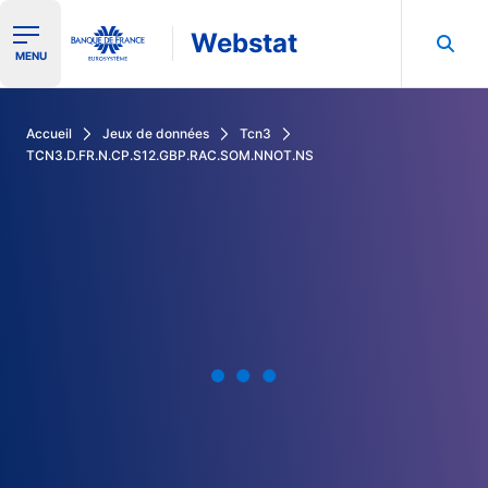
Webstat
Ouvrir le menu de navigation
MENU
Rechercher dans les données de la Banque de France
Accueil
Jeux de données
Tcn3
TCN3.D.FR.N.CP.S12.GBP.RAC.SOM.NNOT.NS