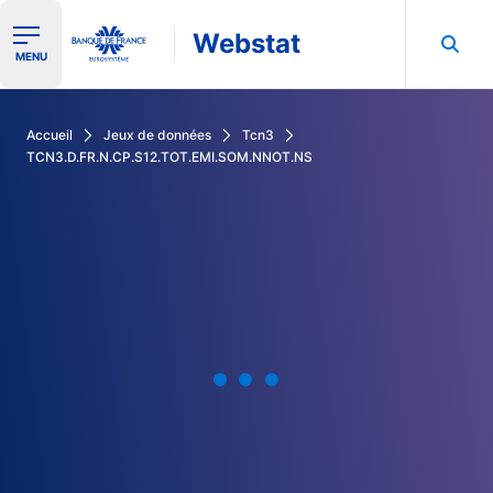
Webstat
Ouvrir le menu de navigation
MENU
Rechercher dans les données de la Banque de France
Accueil
Jeux de données
Tcn3
TCN3.D.FR.N.CP.S12.TOT.EMI.SOM.NNOT.NS