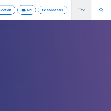
FR
lection
API
Se connecter
activité internationale et les taux. Découvrez le projet en détail.
nées et de métadonnées.
.