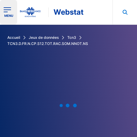
Webstat
Ouvrir le menu de navigation
MENU
Rechercher dans les données de la Banque de France
Accueil
Jeux de données
Tcn3
TCN3.D.FR.N.CP.S12.TOT.RAC.SOM.NNOT.NS