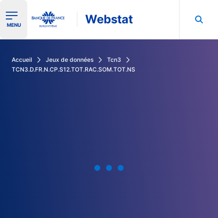
Webstat
Ouvrir le menu de navigation
MENU
Rechercher dans les données de la Banque de France
Accueil
Jeux de données
Tcn3
TCN3.D.FR.N.CP.S12.TOT.RAC.SOM.TOT.NS